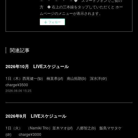
－ ・ － ・ － ◆ スマートフォンでご覧の
方 ◆ 右上の三本線をタップしていただくと ホー
ムページのメニューが表示されます。
フォロー
関連記事
2026年10月 LIVEスケジュール
1日（木）西尾健一(tp) 楠直孝(pf) 南山拓朗(b) 深水洋(dr)
charge¥3500
2026.08.06 15:25
2026年9月 LIVEスケジュール
1日（火） （Namiki Trio）並木マオ(pf) 八郷智之(b) 飯島マサタケ
(dr) charge¥3000