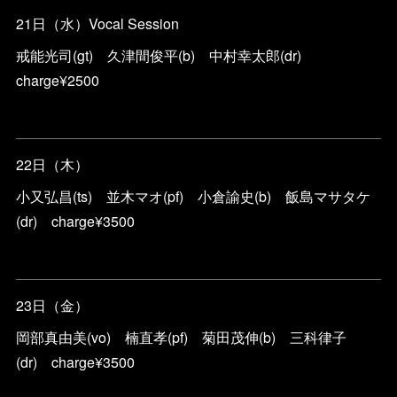
21日（水）Vocal Session
戒能光司(gt) 久津間俊平(b) 中村幸太郎(dr)
charge¥2500
22日（木）
小又弘昌(ts) 並木マオ(pf) 小倉諭史(b) 飯島マサタケ
(dr) charge¥3500
23日（金）
岡部真由美(vo) 楠直孝(pf) 菊田茂伸(b) 三科律子
(dr) charge¥3500