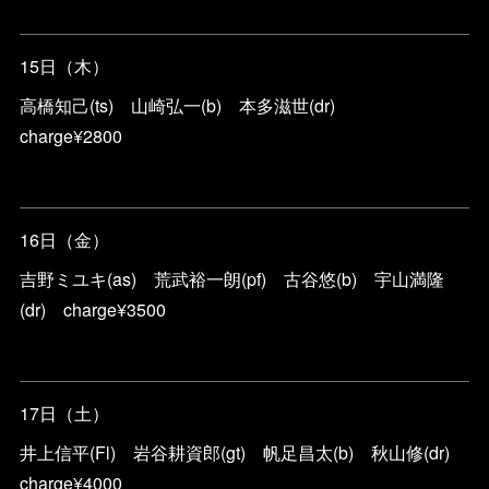
15日（木）
高橋知己(ts) 山崎弘一(b) 本多滋世(dr)
charge¥2800
16日（金）
吉野ミユキ(as) 荒武裕一朗(pf) 古谷悠(b) 宇山満隆
(dr) charge¥3500
17日（土）
井上信平(Fl) 岩谷耕資郎(gt) 帆足昌太(b) 秋山修(dr)
charge¥4000